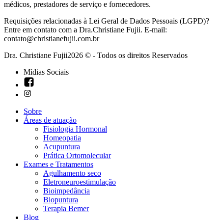
médicos, prestadores de serviço e fornecedores.
Requisições relacionadas à Lei Geral de Dados Pessoais (LGPD)?
Entre em contato com a Dra.Christiane Fujii. E-mail:
contato@christianefujii.com.br
Dra. Christiane Fujii2026 © - Todos os direitos Reservados
Mídias Sociais
Sobre
Áreas de atuação
Fisiologia Hormonal
Homeopatia
Acupuntura
Prática Ortomolecular
Exames e Tratamentos
Agulhamento seco
Eletroneuroestimulação
Bioimpedância
Biopuntura
Terapia Bemer
Blog