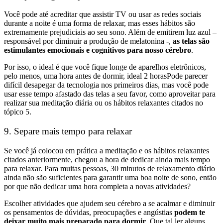
Você pode até acreditar que assistir TV ou usar as redes sociais
durante a noite é uma forma de relaxar, mas esses hábitos são
extremamente prejudiciais ao seu sono. Além de emitirem luz azul –
responsável por diminuir a produção de melatonina -,
as telas são
estimulantes emocionais e cognitivos para nosso cérebro
.
Por isso, o ideal é que você fique longe de aparelhos eletrônicos,
pelo menos, uma hora antes de dormir, ideal 2 horasPode parecer
difícil desapegar da tecnologia nos primeiros dias, mas você pode
usar esse tempo afastado das telas a seu favor, como aproveitar para
realizar sua meditação diária ou os hábitos relaxantes citados no
tópico 5.
9. Separe mais tempo para relaxar
Se você já colocou em prática a meditação e os hábitos relaxantes
citados anteriormente, chegou a hora de dedicar ainda mais tempo
para relaxar. Para muitas pessoas, 30 minutos de relaxamento diário
ainda não são suficientes para garantir uma boa noite de sono, então
por que não dedicar uma hora completa a novas atividades?
Escolher atividades que ajudem seu cérebro a se acalmar e diminuir
os pensamentos de dúvidas, preocupações e angústias
podem te
deixar muito mais preparado para dormir
. Que tal ler alguns