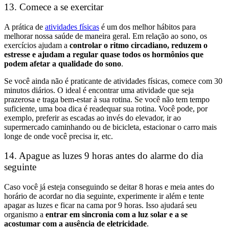
13. Comece a se exercitar
A prática de
atividades físicas
é um dos melhor hábitos para
melhorar nossa saúde de maneira geral. Em relação ao sono, os
exercícios a
judam a
controlar o ritmo circadiano, reduzem o
estresse e ajudam a regular quase todos os hormônios que
podem afetar a qualidade do sono
.
Se você ainda não é praticante de atividades físicas, comece com 30
minutos diários. O ideal é encontrar uma atividade que seja
prazerosa e traga bem-estar à sua rotina. Se você não tem tempo
suficiente, uma boa dica é readequar sua rotina. Você pode, por
exemplo, preferir as escadas ao invés do elevador, ir ao
supermercado caminhando ou de bicicleta, estacionar o carro mais
longe de onde você precisa ir, etc.
14. Apague as luzes 9 horas antes do alarme do dia
seguinte
Caso você já esteja conseguindo se deitar 8 horas e meia antes do
horário de acordar no dia seguinte, experimente ir além e tente
apagar as luzes e ficar na cama por 9 horas.
Isso ajudará seu
organismo a
entrar em sincronia com a luz solar e a se
acostumar com a ausência de eletricidade
.