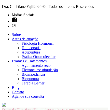
Dra. Christiane Fujii2026 © - Todos os direitos Reservados
Mídias Sociais
Sobre
Áreas de atuação
Fisiologia Hormonal
Homeopatia
Acupuntura
Prática Ortomolecular
Exames e Tratamentos
Agulhamento seco
Eletroneuroestimulação
Bioimpedância
Biopuntura
Terapia Bemer
Blog
Contato
Agende sua consulta
O site da Christiane Fujii utiliza cookies essenciais, para o